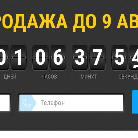
РОДАЖА ДО
9
А
0
1
0
6
3
7
5
ДНЕЙ
ЧАСОВ
МИНУТ
СЕКУНД