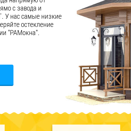
ада напрямую от
ямо с завода и
. У нас самые низкие
веряйте остекление
ии "РАМокна".
Е